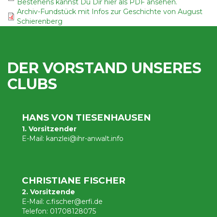
Bestehens kannst Du Dir hier als PDF ansehen.
Archiv-Fundstück mit Infos zur Geschichte von August
Schierenberg
DER VORSTAND UNSERES
CLUBS
HANS VON TIESENHAUSEN
1. Vorsitzender
E-Mail:
kanzlei@ihr-anwalt.info
CHRISTIANE FISCHER
2. Vorsitzende
E-Mail:
c.fischer@erfi.de
Telefon:
01708128075