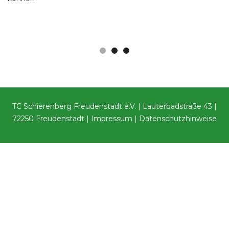
TC Schierenberg Freudenstadt e.V. | Lauterbadstraße 43 |
72250 Freudenstadt |
Impressum
|
Datenschutzhinweise