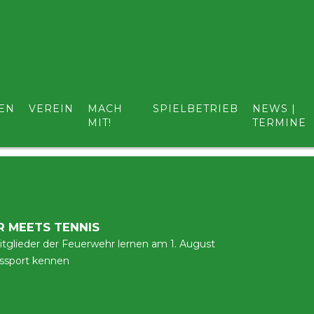
INE
EN
VEREIN
MACH
SPIELBETRIEB
NEWS |
MIT!
TERMINE
llen Neuigkeiten aus dem Verein.
 MEETS TENNIS
Mitglieder der Feuerwehr lernen am 1. August
ssport kennen