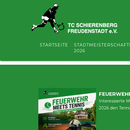
Direkt
zum
HAUPTNAVIGATION
Inhalt
NEWS UND TERM
STARTSEITE
STADTMEISTERSCHAFT
2026
Hier findet Ihr kommende Termine und die aktue
FEUERWEHR
Interessierte 
2026 den Tenni